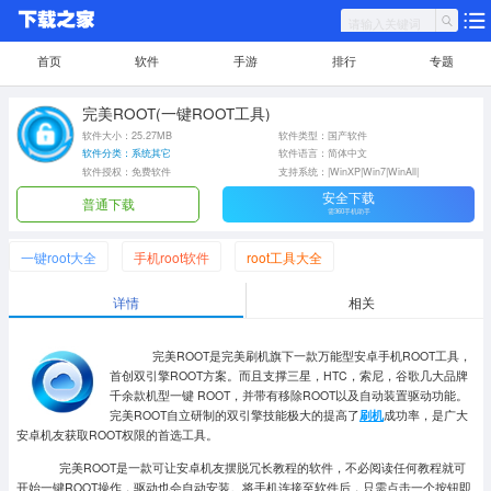
首页
软件
手游
排行
专题
完美ROOT(一键ROOT工具)
软件大小：25.27MB
软件类型：国产软件
软件分类：系统其它
软件语言：简体中文
软件授权：免费软件
支持系统：|WinXP|Win7|WinAll|
安全下载
普通下载
需360手机助手
一键root大全
手机root软件
root工具大全
详情
相关
完美ROOT是完美刷机旗下一款万能型安卓手机ROOT工具，
首创双引擎ROOT方案。而且支撑三星，HTC，索尼，谷歌几大品牌
千余款机型一键 ROOT，并带有移除ROOT以及自动装置驱动功能。
完美ROOT自立研制的双引擎技能极大的提高了
刷机
成功率，是广大
安卓机友获取ROOT权限的首选工具。
完美ROOT是一款可让安卓机友摆脱冗长教程的软件，不必阅读任何教程就可
开始一键ROOT操作，驱动也会自动安装。将手机连接至软件后，只需点击一个按钮即