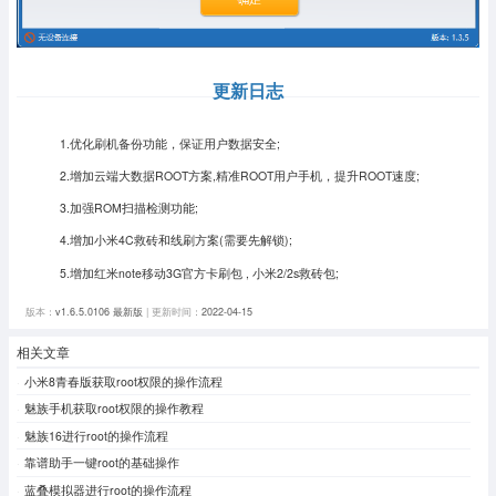
更新日志
1.优化刷机备份功能，保证用户数据安全;
2.增加云端大数据ROOT方案,精准ROOT用户手机，提升ROOT速度;
3.加强ROM扫描检测功能;
4.增加小米4C救砖和线刷方案(需要先解锁);
5.增加红米note移动3G官方卡刷包 , 小米2/2s救砖包;
版本：
v1.6.5.0106 最新版
| 更新时间：
2022-04-15
相关文章
小米8青春版获取root权限的操作流程
魅族手机获取root权限的操作教程
魅族16进行root的操作流程
靠谱助手一键root的基础操作
蓝叠模拟器进行root的操作流程