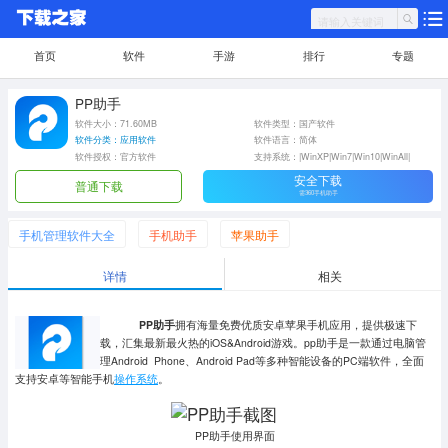
首页
软件
手游
排行
专题
PP助手
软件大小：71.60MB
软件类型：国产软件
软件分类：应用软件
软件语言：简体
软件授权：官方软件
支持系统：|WinXP|Win7|Win10|WinAll|
安全下载
普通下载
需360手机助手
手机管理软件大全
手机助手
苹果助手
详情
相关
PP助手
拥有海量免费优质安卓苹果手机应用，提供极速下
载，汇集最新最火热的iOS&Android游戏。pp助手是一款通过电脑管
理Android Phone、Android Pad等多种智能设备的PC端软件，全面
支持安卓等智能手机
操作系统
。
PP助手使用界面