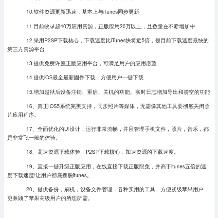
10.软件资源更新迅速，基本上与iTunes同步更新
11.目前收录超40万应用资源，正版应用20万以上，且数量在不断增加中
12.采用P2SP下载核心，下载速度比iTunes快将近5倍，是目前下载速度最快的
第三方资源平台
13.提供免费许愿正版应用平台，可满足用户的应用愿望
14.提供iOS最全最新固件下载，方便用户一键下载
15.增加越狱后设备注销、重启、关机的功能。实时日志增加导出和清空的功能
16、真正IOS5系统完美支持，同步照片等媒体，无需像其他工具要彻底关闭照
片应用程序。
17、全面优化的UI设计，运行非常流畅，并且管理手机文件，照片，音乐，都
是非常飞一般的体验。
18、高速资源下载体验，P2SP下载核心，加速资源的下载速度。
19、直接一键升级正版应用，在线直接下载正版限免，并高于itunes五倍的速
度下载速度!让用户彻底摆脱itunes。
20、提供备份，刷机，设备文件管理，各种实用的工具，方便初级苹果用户，
更兼顾了苹果高级用户的所想所需。