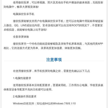
使用傲软投屏，可以将视频、照片及其他在手机中播放的媒体画面，无线投射
到电脑中，畅享大屏视觉体验!
电脑操控安卓手机
傲软投屏能够支持用户在电脑操控安卓手机：您可以在电脑中用鼠标和键盘输
入微信、QQ、LINE或短信内容。安卓游戏玩家可以在没有ROOT的情况下，不需要安
卓模拟器，就能够在电脑上玩手游啦!
全新录屏体验
傲软投屏另一个特色功能就是能够截取及录制手机屏幕画面，与其他同类APP
相比，它的连接方式更为简单、录屏画质更加侵袭、体验更加流畅。
注意事项
在使用傲软投屏，将手机投屏到电脑之前，需要您先确认以下几点
1.电脑性能要求
使用傲软投屏基本没有配置要求，普通家用机、工作用办公电脑、学校里多媒
体教室设备等配置不高的主机都可以使用。
2.电脑操作系统要求
Windows目前支持：32位或64位的Windows 7/8/8.1/10