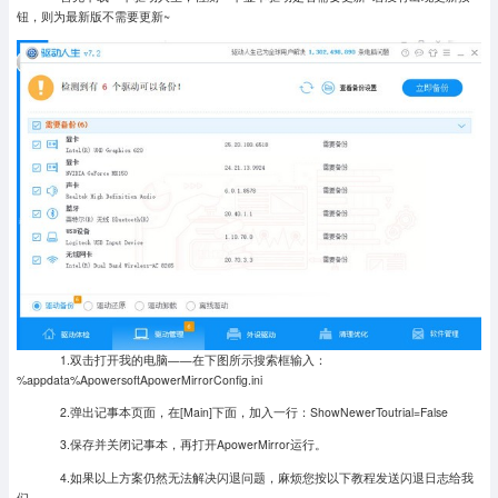
钮，则为最新版不需要更新~
1.双击打开我的电脑——在下图所示搜索框输入：
%appdata%ApowersoftApowerMirrorConfig.ini
2.弹出记事本页面，在[Main]下面，加入一行：ShowNewerToutrial=False
3.保存并关闭记事本，再打开ApowerMirror运行。
4.如果以上方案仍然无法解决闪退问题，麻烦您按以下教程发送闪退日志给我
们。