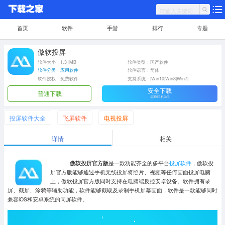
首页
软件
手游
排行
专题
傲软投屏
软件大小：1.31MB
软件类型：国产软件
软件分类：应用软件
软件语言：简体
软件授权：免费软件
支持系统：|Win10|Win8|Win7|
安全下载
普通下载
需360手机助手
投屏软件大全
飞屏软件
电视投屏
详情
相关
傲软投屏官方版
是一款功能齐全的多平台
投屏软件
，傲软投
屏官方版能够通过手机无线投屏将照片、视频等任何画面投屏电脑
上，傲软投屏官方版同时支持在电脑端反控安卓设备。软件拥有录
屏、截屏、涂鸦等辅助功能，软件能够截取及录制手机屏幕画面，软件是一款能够同时
兼容iOS和安卓系统的同屏软件。