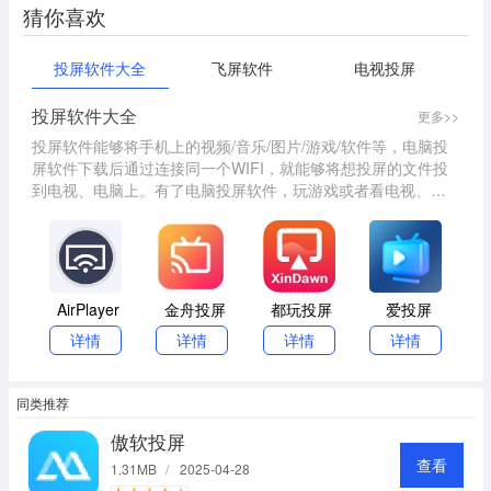
猜你喜欢
投屏软件大全
飞屏软件
电视投屏
投屏软件大全
更多>>
投屏软件能够将手机上的视频/音乐/图片/游戏/软件等，电脑投
屏软件下载后通过连接同一个WIFI，就能够将想投屏的文件投
到电视、电脑上。有了电脑投屏软件，玩游戏或者看电视、看
直播视频，都能随时享受更大屏体验。投屏软件哪个好？推荐
几款好用的无线投屏神器，游戏录制、直播分享、商务办公等
投屏需求都可以满足你。
AirPlayer
金舟投屏
都玩投屏
爱投屏
详情
详情
详情
详情
同类推荐
傲软投屏
查看
1.31MB
/
2025-04-28