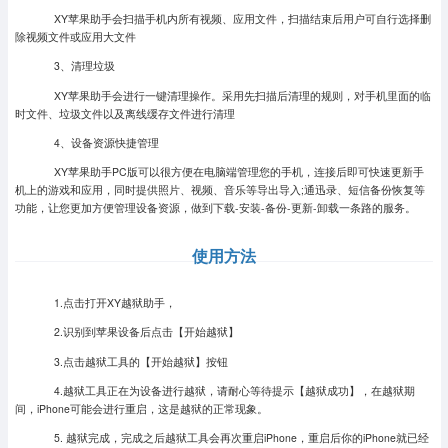
XY苹果助手会扫描手机内所有视频、应用文件，扫描结束后用户可自行选择删
除视频文件或应用大文件
3、清理垃圾
XY苹果助手会进行一键清理操作。采用先扫描后清理的规则，对手机里面的临
时文件、垃圾文件以及离线缓存文件进行清理
4、设备资源快捷管理
XY苹果助手PC版可以很方便在电脑端管理您的手机，连接后即可快速更新手
机上的游戏和应用，同时提供照片、视频、音乐等导出导入;通迅录、短信备份恢复等
功能，让您更加方便管理设备资源，做到下载-安装-备份-更新-卸载一条路的服务。
使用方法
1.点击打开XY越狱助手，
2.识别到苹果设备后点击【开始越狱】
3.点击越狱工具的【开始越狱】按钮
4.越狱工具正在为设备进行越狱，请耐心等待提示【越狱成功】，在越狱期
间，iPhone可能会进行重启，这是越狱的正常现象。
5. 越狱完成，完成之后越狱工具会再次重启iPhone，重启后你的iPhone就已经