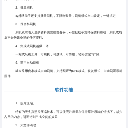
2、批量刷机
xy越狱助手还支持批量刷机，不限制数量，刷机模式自由设定，一键搞定;
3、保资料刷机
刷机意味着大量的资料需要整理备份，xy越狱助手支持保资料刷机，刷机成功
后不丢失设备里的任何资料;
4、集成式刷机越狱一体
一站式玩机工具，可刷机，可越狱，可降级，轻松突破“苹”障;
5、商用自动刷机
独家采用商家模式自动刷机，支持配置为DFU模式。恢复模式，自动刷写最新
固件;
软件功能
1、照片压缩。
特有的无失真照片压缩技术，可以使照片质量在保持原汁原味的情况下，减少
占用的内存，进而达到节省空间的效果
2、大文件清理