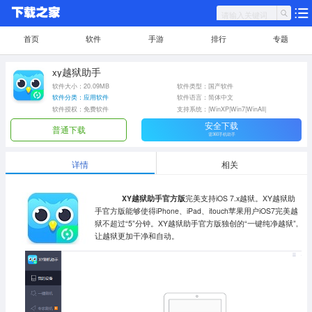
首页
软件
手游
排行
专题
xy越狱助手
软件大小：20.09MB
软件类型：国产软件
软件分类：应用软件
软件语言：简体中文
软件授权：免费软件
支持系统：|WinXP|Win7|WinAll|
安全下载
普通下载
需360手机助手
详情
相关
XY越狱助手官方版
完美支持iOS 7.x越狱。XY越狱助
手官方版能够使得iPhone、iPad、itouch苹果用户iOS7完美越
狱不超过“5”分钟。XY越狱助手官方版独创的“一键纯净越狱”,
让越狱更加干净和自动。