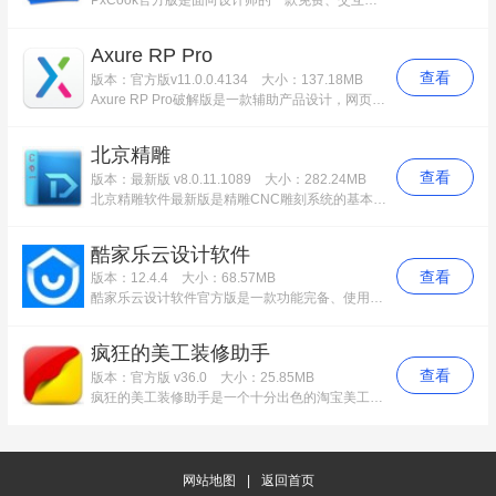
Axure RP Pro
查看
版本：官方版v11.0.0.4134
大小：137.18MB
Axure RP Pro破解版是一款辅助产品设计，网页原型设计的工具。Axure RP Pro破解版就是一款这样的软件，axure rp 能够快速创建应用软件或Web网站的线框图、原型和规格说明文档的设计工具。
北京精雕
查看
版本：最新版 v8.0.11.1089
大小：282.24MB
北京精雕软件最新版是精雕CNC雕刻系统的基本组成部分。北京精雕软件最新版是一套面向雕刻行业的CAD/CAM软件，也是国内最早的专业雕刻软件。精雕软件JDPaint已由较为单一的雕刻设计加工软件，逐步走向面向CNC产品加工M软件产品开发平台。
酷家乐云设计软件
查看
版本：12.4.4
大小：68.57MB
酷家乐云设计软件官方版是一款功能完备、使用便捷的家居设计软件，酷家乐云设计软件官方版拥有海量的模版和素材让你快速完成一份设计方案。无论是新手小白，还是资深业内设计人士，都可以在上面进行随心设计。同时你也可以在上面看到各类设计师的优秀作品，相互学习。
疯狂的美工装修助手
查看
版本：官方版 v36.0
大小：25.85MB
疯狂的美工装修助手是一个十分出色的淘宝美工软件。疯狂的美工装修助手可为淘宝集市店铺或者商城店铺添加各种高级特效模块，甚至是淘宝装修模板市场没有的效果，疯狂的美工助手都可以轻松实现，并且软件操作简单，操作界面设计合理，新手也能快速上手。
网站地图
|
返回首页