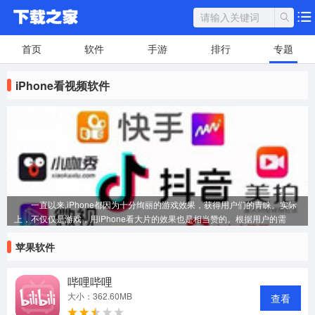
首页
软件
手游
排行
专题
iPhone看视频软件
一直以来,iPhone都因为十分绚丽的游戏效果，获得用户们的青睐。实际
上，不仅仅是游戏，用iPhone看大片的效果也是相当赞的。根据用户的需
要，下载之家整理了目前使用最多的几款看片软件，希望对大家看手机视频有
苹果软件
所帮助~
哔哩哔哩
大小：362.60MB
查看