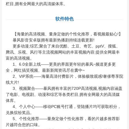
栏目,拥有全网最大的高清媒体库。
软件特色
【海量的高清视频、量身定做的个性化推荐，看视频最贴心!】
暴风影音安卓版拥有
最新热播剧持续连载更新!
更多动漫;综艺;聚合了来自优酷、土豆、奇艺、pptV、搜狐、
腾讯、乐视、风行等主流视频网站的丰富视频内容;提供全网最丰
富的高清视频。
1、6.0全新上线——更美的界面更年轻的暴风~频道更多更
全，网红搞笑视频、最新新闻资讯尽在囊中~
2、VIP系统——海量高清付费影片，体验极致观感!奢侈尊享院
线大片!
3、视频聚合——暴风拥有丰富的720P高清视频,视频内容涵盖
了电影、电视剧、动漫和综艺等各类栏目,拥有全网最大的高清媒
体库。
4、个人中心——移动PC账号打通，登陆播片均可获取积分，
兑换缤纷奖品。
5、个性化推荐——量身定做个性化推荐，看的片越多推荐影
片越符合您的口味。