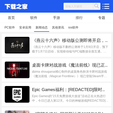
首页
软件
手游
排行
专题
PC软件
安卓应用
新闻动态
其他资讯
ios软件
《燕云十六声》移动版公测即将开启，探索之旅全面升级
《燕云十六声》移动版不删档公测将于1月9日开启，预下
载于1月7日启动，实现移动端与PC端数据全面互通。官
方发布了游戏内容前瞻，让我们一睹为快！
桌面卡牌对战游戏《魔法前线》现已正式发布
由ima shouganai精心制作的桌面角色扮演卡牌对战游戏
《魔法前线（Magical Frontline）》现已登陆Steam平
台，正式与玩家见面。
Epic Games福利：[REDACTED]限时免费领取
Epic Games的“15天免费游戏大放送”活动正在火热进行
中，今日已进入第12天。今日的神秘游戏[REDACTED]现
已开放免费领取，对这款游戏感兴趣的玩家请抓紧时间，
不要错过这一难得的机会。明天，Epic将揭晓另一款神秘