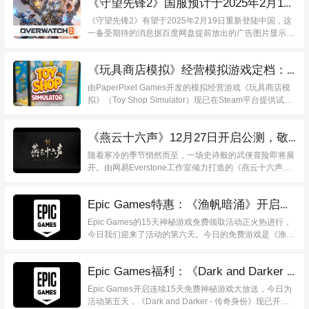
游戏，敬请期待。点击此处领取
《守望先锋2》国服预计于2025年2月19日重磅回归
《守望先锋2》有望于2025年2月19日重新登陆中国，这
一备受期待的消息据百度网盘提前放出的广告图片显示，
国服的回归日期已被确定，并且“英雄集结”的预约活动已
经正式启动。
《玩具商店模拟》经营模拟游戏定档：2025年1月13日全球发售
由PaperPixel Games开发的模拟经营游戏《玩具商店模
拟》（Toy Shop Simulator）现已在Steam平台提供试玩
Demo供玩家体验。
《燕云十六声》12月27日开启公测，敬请期待！
随着寒冷的季节悄然而至，一场史诗般的武侠冒险即将展
开。由网易Everstone工作室倾力打造的《燕云十六声》
将于12月27日向广大武侠迷们敞开大门，邀请各位一同
探索这个充满神秘色彩的江湖世界。
Epic Games特惠：《渔帆暗涌》开启免费领取
Epic Games的15天神秘游戏免费领取活动正火热进行，
今日我们迎来了活动的第六天。今日的免费游戏是《渔帆
暗涌》，对于这款游戏感兴趣的玩家请迅速行动，以免错
失良机。而明天，又将有一款新游戏加入免费领取的行
列。
Epic Games福利：《Dark and Darker - 传奇身份》现可免费获取
Epic Games开启连续15天免费神秘游戏大放送，今日为
活动第五天，《Dark and Darker - 传奇身份》现已开放