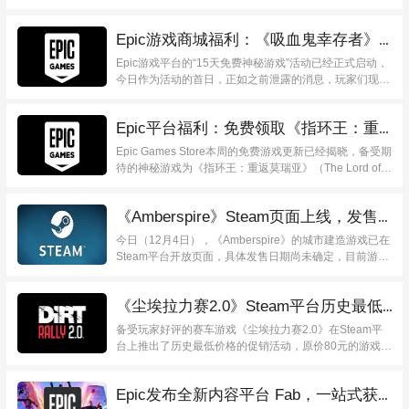
免费领取，感兴趣的玩家切莫错失良机，明日将揭晓新一
款神秘游戏。领取链接：点击此处直达
Epic游戏商城福利：《吸血鬼幸存者》限时免费领取
Epic游戏平台的“15天免费神秘游戏”活动已经正式启动，
今日作为活动的首日，正如之前泄露的消息，玩家们现在
可以免费领取《吸血鬼幸存者》。对这款游戏感兴趣的玩
家请抓紧时间，不要错过这次机会，明天还将有新的神秘
游戏等待揭晓。领取链接：点击此处
Epic平台福利：免费领取《指环王：重返莫瑞亚》
Epic Games Store本周的免费游戏更新已经揭晓，备受期
待的神秘游戏为《指环王：重返莫瑞亚》（The Lord of
the Rings: Return to Moria），玩家可以在Epic平台上免
费领取这款游戏，直至12月20日0点。 这是Epic在2024
年假日促销期间准备的16款免费游戏中的第一款，接下来
《Amberspire》Steam页面上线，发售日期尚未公布
的每周都将有新的神秘游戏供玩家领取，直至活动结束。
今日（12月4日），《Amberspire》的城市建造游戏已在
对于《指环王》系列的粉丝以及喜欢冒险生存类游戏的玩
Steam平台开放页面，具体发售日期尚未确定，目前游戏
家来说，这无疑是一个不容错过的好消息。
不支持中文。感兴趣的玩家可以通过点击此处访问Steam
商店页面。
《尘埃拉力赛2.0》Steam平台历史最低价格促销，现仅需8元即可购买
备受玩家好评的赛车游戏《尘埃拉力赛2.0》在Steam平
台上推出了历史最低价格的促销活动，原价80元的游戏现
在只需8元，对赛车游戏感兴趣的玩家不容错过。
Epic发布全新内容平台 Fab，一站式获取虚幻引擎与Unity 3D兼容资源