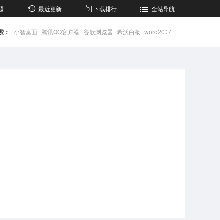
题
最近更新
下载排行
全站导航
索：
小智桌面
腾讯QQ客户端
谷歌浏览器
希沃白板
word2007