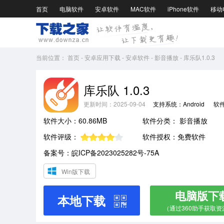
首页
电脑软件
安卓软件
MAC软件
iPhone软件
移动
当前位置：
首页
-
安卓应用下载
-
安卓软件
-
影音播放
-
库乐队1.0.3
库乐队 1.0.3
更新时间：2025-09-04
支持系统：Android
软
软件大小：60.86MB
软件分类：
影音播放
软件评级：
软件授权：免费软件
备案号：皖ICP备2023025282号-75A
Win版下载
电脑版下
本地下载
（通过360助手获取资