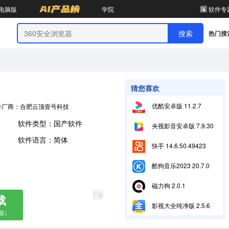
电脑版
学院
软件专
热门搜
猜您喜欢
优酷安卓版 11.2.7
件厂商：合肥云顶壹号科技有限公司
软件类型：国产软件
央视影音安卓版 7.9.30
软件语言：简体
快手 14.6.50.49423
酷狗音乐2023 20.7.0
磁力狗 2.0.1
广告
载
影视大全纯净版 2.5.6
源）