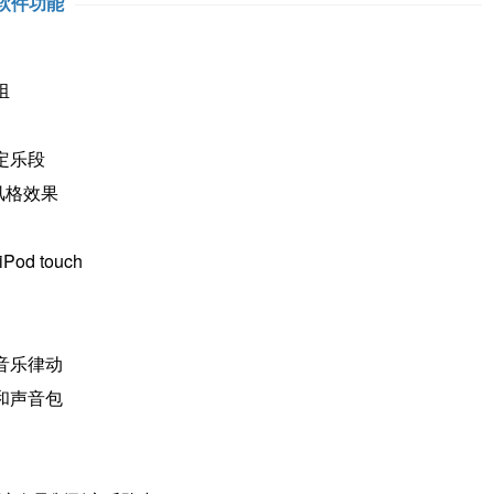
软件功能
组
定乐段
风格效果
d touch
音乐律动
和声音包