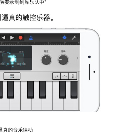
的演奏录制到库乐队中*
逼真的音乐律动