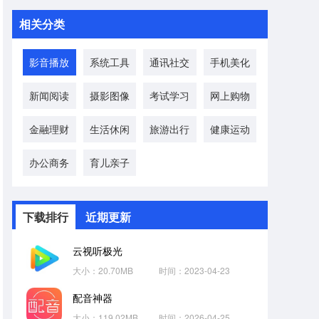
相关分类
影音播放
系统工具
通讯社交
手机美化
新闻阅读
摄影图像
考试学习
网上购物
金融理财
生活休闲
旅游出行
健康运动
办公商务
育儿亲子
下载排行
近期更新
云视听极光
大小：20.70MB
时间：2023-04-23
配音神器
大小：119.02MB
时间：2026-04-25