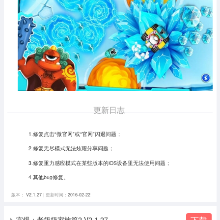
更新日志
1.修复点击“微官网”或“官网”闪退问题；
2.修复无尽模式无法炫耀分享问题；
3.修复重力感应模式在某些版本的iOS设备里无法使用问题；
4.其他bug修复。
版本：
V2.1.27
| 更新时间：
2016-02-22
下载
宫爆：老奶奶家族篇2 V2.1.27