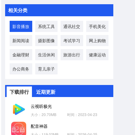
相关分类
影音播放
系统工具
通讯社交
手机美化
新闻阅读
摄影图像
考试学习
网上购物
金融理财
生活休闲
旅游出行
健康运动
办公商务
育儿亲子
下载排行
近期更新
云视听极光
大小：20.70MB
时间：2023-04-23
配音神器
大小：119.02MB
时间：2026-04-25