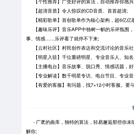
【个性推荐】广受好评的算法，自动推荐你感兴趣
【超清音质】令人惊叹的CD音质、首首超清;
【精彩歌单】首创歌单作为核心架构，超6亿亿歌
【趣味乐评】音乐APP中独树一帜的乐评氛围，
事、情感……乐评看了就停不下来;
【云村社区】村民创作表达和交流讨论的音乐社区
【明星入驻】千位重磅明星、专业音乐人、知名D
【主播电台】音乐故事、脱口秀、情感话题，好
【专业解读】数千明星专访、电台节目、专业音乐
【有爱的客服】有问题，找7×12小时客服。要斗
- 广袤的曲库，独特的算法，轻易邂逅那些你未
解你;