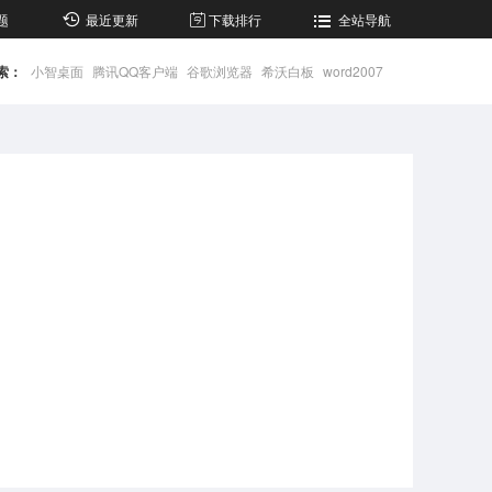
题
最近更新
下载排行
全站导航
索：
小智桌面
腾讯QQ客户端
谷歌浏览器
希沃白板
word2007