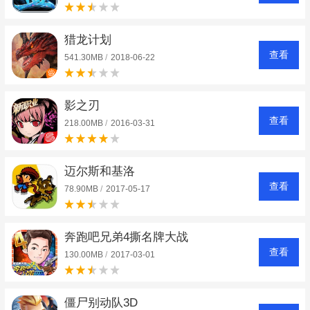
猎龙计划
查看
541.30MB
/
2018-06-22
影之刃
查看
218.00MB
/
2016-03-31
迈尔斯和基洛
查看
78.90MB
/
2017-05-17
奔跑吧兄弟4撕名牌大战
查看
130.00MB
/
2017-03-01
僵尸别动队3D