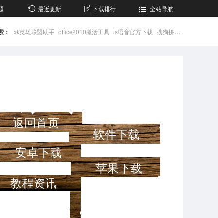
题
最近更新
下载排行
全站导航
索：
xk英雄联盟助手
office2010激活工具
is语音官方下载
搜狗拼音输入法
微信
返回首页
软件下载
安卓下载
苹果下载
教程资讯