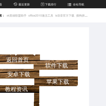
题
最近更新
下载排行
全站导航
索：
xk英雄联盟助手
office2010激活工具
is语音官方下载
搜狗拼音输入法
微信
返回首页
软件下载
安卓下载
苹果下载
教程资讯